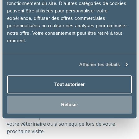
fonctionnement du site. D’autres catégories de cookies
peuvent être utilisées pour personnaliser votre
expérience, diffuser des offres commerciales
personnalisées ou réaliser des analyses pour optimiser
notre offre. Votre consentement peut être retiré à tout
moment.
Parce que bien nourrir son animal ne
Afficher les détails
devrait pas devenir un luxe.
Tout autoriser
Avec Préférence®, votre vétérinaire peut vous
proposer une solution cohérente, accessible et
adaptée à votre compagnon.
Refuser
Besoin d’aide pour choisir ? Demandez conseil à
votre vétérinaire ou à son équipe lors de votre
prochaine visite.