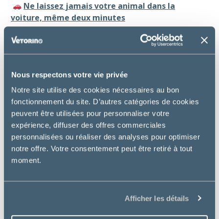
Ne laissez jamais votre animal dans la
voiture, même deux minutes
La température à l’intérieur d’un véhicule en plein
soleil peut dépasser 80 °C en à peine quelques
minutes.
Nous respectons votre vie privée
C’est une urgence vitale qui peut arriver très vite. Si
Notre site utilise des cookies nécessaires au bon
vous ne pouvez pas emmener votre animal avec vous
fonctionnement du site. D’autres catégories de cookies
à votre destination, laissez-le à la maison.
peuvent être utilisées pour personnaliser votre
Rafraîchissez-le avec douceur
expérience, diffuser des offres commerciales
personnalisées ou réaliser des analyses pour optimiser
Mouillez ses pattes, son ventre et ses oreilles avec un
notre offre. Votre consentement peut être retiré à tout
linge humide, ce sont les zones où la chaleur se
moment.
dissipe le mieux.
Évitez de le plonger directement dans l’eau froide
pour ne pas provoquer de choc thermique.
Afficher les détails
Un brumisateur léger peut aussi aider.