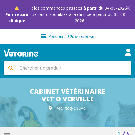
: les commandes passées à partir du 04-08-2026
Fermeture
seront disponibles à la clinique à partir du 30-08-
clinique
2026
Sélection de croquettes vétérinaire
Paiement 100% sécurisé
Livraison gratuite en clinique vétérinaire
Retour gratuit en clinique
Sélection de croquettes vétérinaire
CABINET VÉTÉRINAIRE
Paiement 100% sécurisé
VET'O VERVILLE
Mennecy 91540
Livraison gratuite en clinique vétérinaire
Retour gratuit en clinique
0