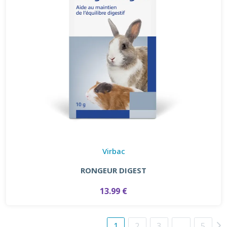
Virbac
RONGEUR DIGEST
13.99 €
1
2
3
…
5