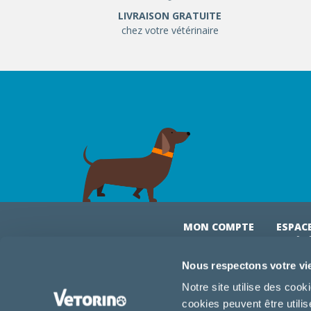
LIVRAISON GRATUITE
chez votre vétérinaire
MON COMPTE
ESPAC
& VÉT
Mon compte
Connexi
Nous respectons votre vi
Mes commandes
Comman
Notre site utilise des coo
Mes abonnements
Abonne
cookies peuvent être utili