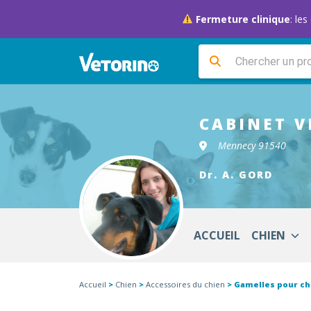
Fermeture clinique
: le
CABINET V
Mennecy 91540
Dr. A. GORD
ACCUEIL
CHIEN
Accueil
>
Chien
>
Accessoires du chien
> Gamelles pour ch