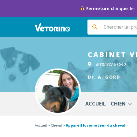
Fermeture clinique
: le
CABINET V
Mennecy 91540
Dr. A. GORD
ACCUEIL
CHIEN
Accueil
>
Cheval
> Appareil locomoteur du cheval