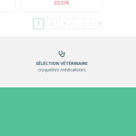
23.27€
1
2
3
…
7
SÉLÉCTION VÉTÉRINAIRE
croquettes médicalisées