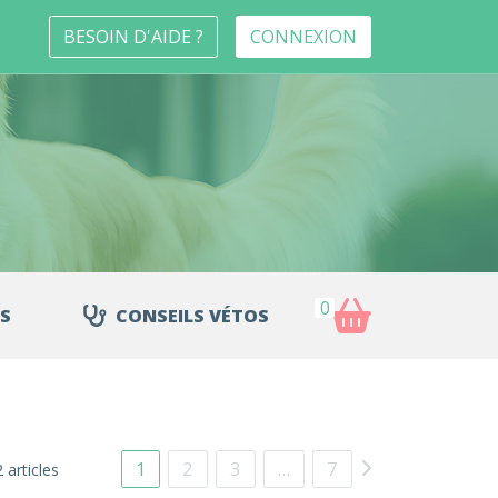
BESOIN D'AIDE ?
CONNEXION
0
S
CONSEILS VÉTOS
1
2
3
…
7
 articles