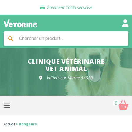
Sélection de croquettes vétérinaire
Paiement 100% sécurisé
Livraison gratuite en clinique vétérinaire
Retour gratuit en clinique
Sélection de croquettes vétérinaire
Paiement 100% sécurisé
Livraison gratuite en clinique vétérinaire
Retour gratuit en clinique
Sélection de croquettes vétérinaire
CLINIQUE VÉTÉRINAIRE
VET ANIMAL
Villiers-sur-Marne 94350
0
Accueil
> Rongeurs