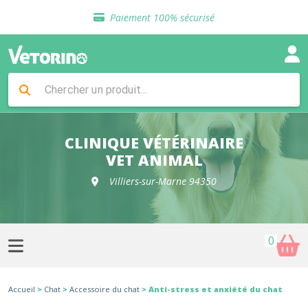
Sélection de croquettes vétérinaire
Paiement 100% sécurisé
Livraison gratuite en clinique vétérinaire
Retour gratuit en clinique
Sélection de croquettes vétérinaire
Paiement 100% sécurisé
Livraison gratuite en clinique vétérinaire
Retour gratuit en clinique
Sélection de croquettes vétérinaire
CLINIQUE VÉTÉRINAIRE
VET ANIMAL
Villiers-sur-Marne 94350
0
Accueil
>
Chat
>
Accessoire du chat
> Anti-stress et anxiété du chat