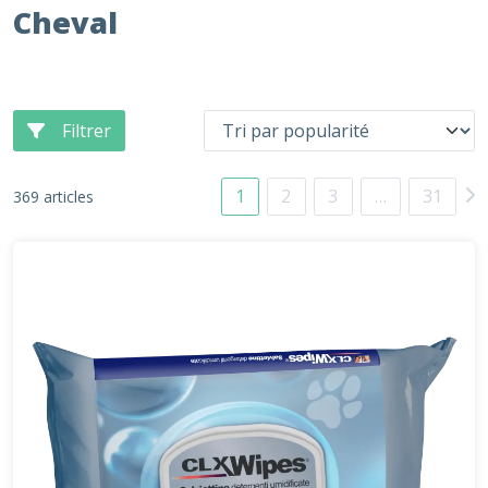
Cheval
Filtrer
1
2
3
…
31
369 articles