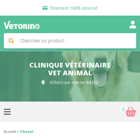
Sélection de croquettes vétérinaire
Paiement 100% sécurisé
Livraison gratuite en clinique vétérinaire
Retour gratuit en clinique
Sélection de croquettes vétérinaire
Paiement 100% sécurisé
Livraison gratuite en clinique vétérinaire
Retour gratuit en clinique
Sélection de croquettes vétérinaire
CLINIQUE VÉTÉRINAIRE
VET ANIMAL
Villiers-sur-Marne 94350
0
Accueil
> Cheval