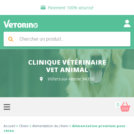
Sélection de croquettes vétérinaire
Paiement 100% sécurisé
Livraison gratuite en clinique vétérinaire
Retour gratuit en clinique
Sélection de croquettes vétérinaire
Paiement 100% sécurisé
Livraison gratuite en clinique vétérinaire
Retour gratuit en clinique
Sélection de croquettes vétérinaire
CLINIQUE VÉTÉRINAIRE
VET ANIMAL
Villiers-sur-Marne 94350
0
Accueil
>
Chien
>
Alimentation du chien
> Alimentation premium pour
chien