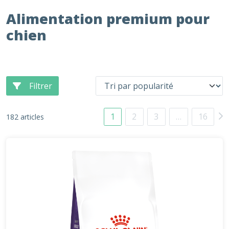
Alimentation premium pour
chien
Filtrer
1
2
3
…
16
182 articles