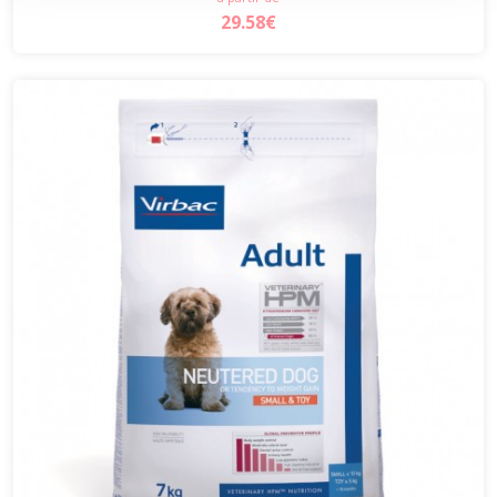
29.58€