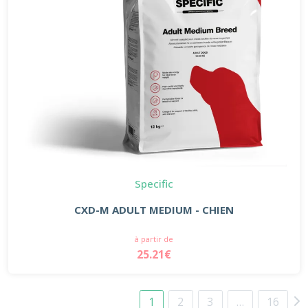
Specific
CXD-M ADULT MEDIUM - CHIEN
à partir de
25.21€
1
2
3
…
16