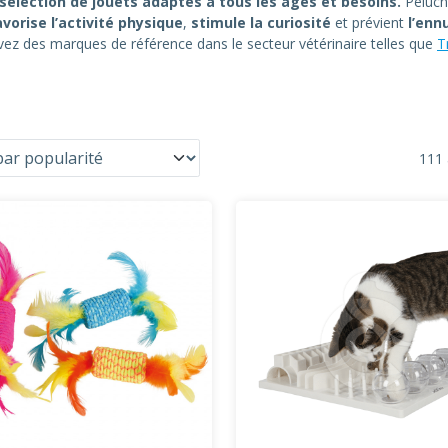
sélection de jouets adaptés à tous les âges et besoins.
Peluche
vorise l’activité physique
,
stimule la curiosité
et prévient
l’enn
vez des marques de référence dans le secteur vétérinaire telles que
T
111 