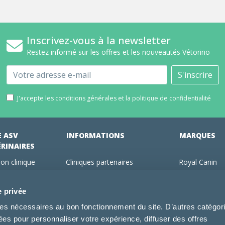
Inscrivez-vous à la newsletter
Restez informé sur les offres et les nouveautés Vétorino
Email
S'inscrire
J'accepte les conditions générales et la politique de confidentialité
E ASV
INFORMATIONS
MARQUES
ÉRINAIRES
on clinique
Cliniques partenaires
Royal Canin
des clients
À propos de nous
Hill's pet Nutri
ments
Offres pour les vétérinaires
Virbac
e privée
 adhérent Vétorino
Mentions légales
Purina Pro Pl
kies nécessaires au bon fonctionnement du site. D’autres catégor
Utilisation des cookies
Specific
sées pour personnaliser votre expérience, diffuser des offres
Conditions générales d'utilisation
Dechra