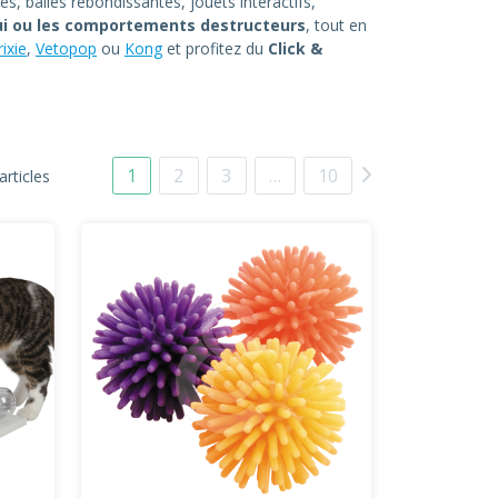
s, balles rebondissantes, jouets interactifs,
ui ou les comportements destructeurs
, tout en
rixie
,
Vetopop
ou
Kong
et profitez du
Click &
1
2
3
…
10
articles