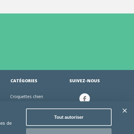
CATÉGORIES
SUIVEZ-NOUS
Croquettes chien
tion
Croquettes chiot
Jouets chien
Tout autoriser
an
Gamelles chien
ies de
Produits vétérinaire chien
Croquettes chat