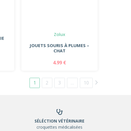
Zolux
IE
JOUETS SOURIS À PLUMES –
CHAT
4.99 €
1
2
3
…
10
SÉLÉCTION VÉTÉRINAIRE
croquettes médicalisées