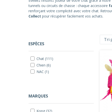
Éveillez l’instinct joueur de votre chat grâce à notre
tunnels ou circuits de chasse : chaque accessoire
fa
renforçant votre complicité avec votre chat. Retrou
Collect
pour récupérer facilement vos achats.
ESPÈCES
Chat (111)
Chien (6)
NAC (1)
MARQUES
Kong (32)