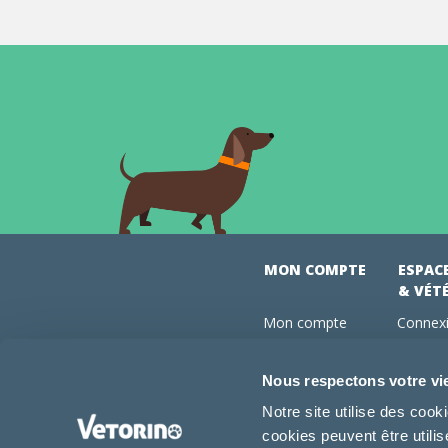
MON COMPTE
ESPAC
& VÉT
Mon compte
Connexi
Mes commandes
Comman
Mes abonnements
Abonne
Nous respectons votre vi
Boutique
Devenir
Notre site utilise des coo
Conseils vétos
cookies peuvent être utili
FAQ