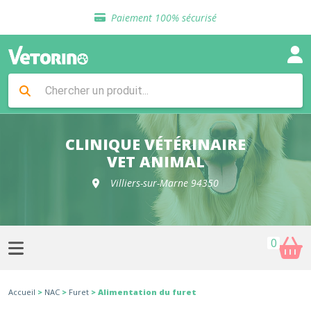
Sélection de croquettes vétérinaire
Paiement 100% sécurisé
Livraison gratuite en clinique vétérinaire
Retour gratuit en clinique
Sélection de croquettes vétérinaire
Paiement 100% sécurisé
Livraison gratuite en clinique vétérinaire
Retour gratuit en clinique
Sélection de croquettes vétérinaire
CLINIQUE VÉTÉRINAIRE
VET ANIMAL
Villiers-sur-Marne 94350
0
Accueil
>
NAC
>
Furet
> Alimentation du furet