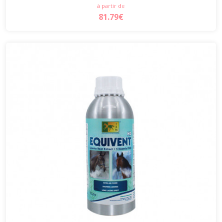
à partir de
81.79€