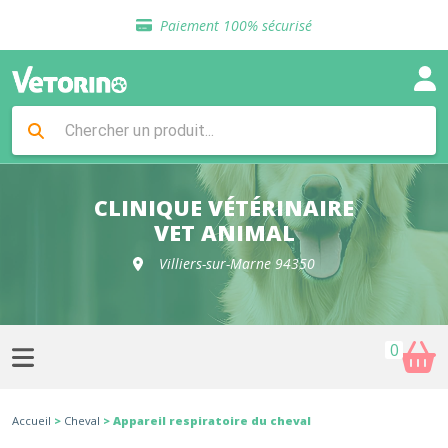
Sélection de croquettes vétérinaire
Paiement 100% sécurisé
Livraison gratuite en clinique vétérinaire
Retour gratuit en clinique
Sélection de croquettes vétérinaire
Paiement 100% sécurisé
Livraison gratuite en clinique vétérinaire
Retour gratuit en clinique
Sélection de croquettes vétérinaire
CLINIQUE VÉTÉRINAIRE
VET ANIMAL
Villiers-sur-Marne 94350
0
Accueil
>
Cheval
> Appareil respiratoire du cheval