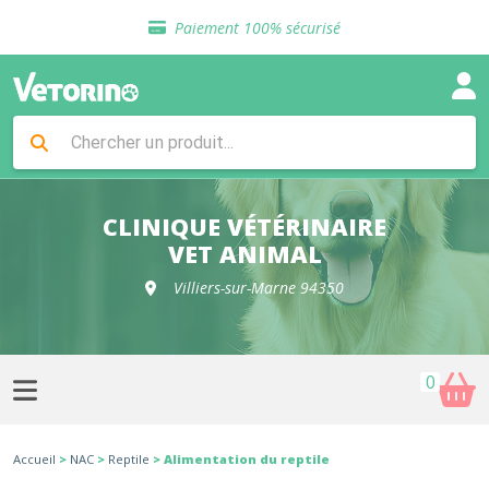
Sélection de croquettes vétérinaire
Paiement 100% sécurisé
Livraison gratuite en clinique vétérinaire
Retour gratuit en clinique
Sélection de croquettes vétérinaire
Paiement 100% sécurisé
Livraison gratuite en clinique vétérinaire
Retour gratuit en clinique
Sélection de croquettes vétérinaire
CLINIQUE VÉTÉRINAIRE
VET ANIMAL
Villiers-sur-Marne 94350
0
Accueil
>
NAC
>
Reptile
> Alimentation du reptile