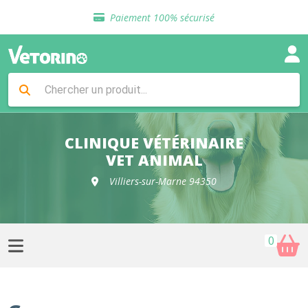
Sélection de croquettes vétérinaire
Paiement 100% sécurisé
Livraison gratuite en clinique vétérinaire
Retour gratuit en clinique
Sélection de croquettes vétérinaire
Paiement 100% sécurisé
Livraison gratuite en clinique vétérinaire
Retour gratuit en clinique
Sélection de croquettes vétérinaire
CLINIQUE VÉTÉRINAIRE
VET ANIMAL
Villiers-sur-Marne 94350
0