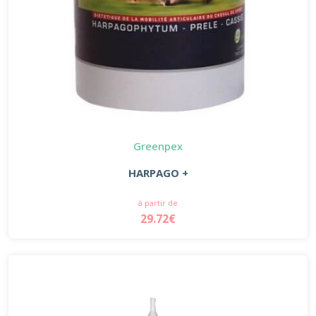
Greenpex
HARPAGO +
à partir de
29.72€