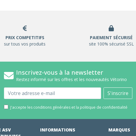
PRIX COMPETITIFS
PAIEMENT SÉCURISÉ
sur tous vos produits
site 100% sécurisé SSL
Inscrivez-vous à la newsletter
Restez informé sur les offres et les nouveautés Vétorino
Email
S'inscrire
J'accepte les conditions générales et la politique de confidentialité
E ASV
INFORMATIONS
MARQUES