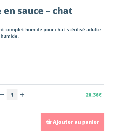
 en sauce – chat
t complet humide pour chat stérilisé adulte
t humide.
20.36€
Ajouter au panier