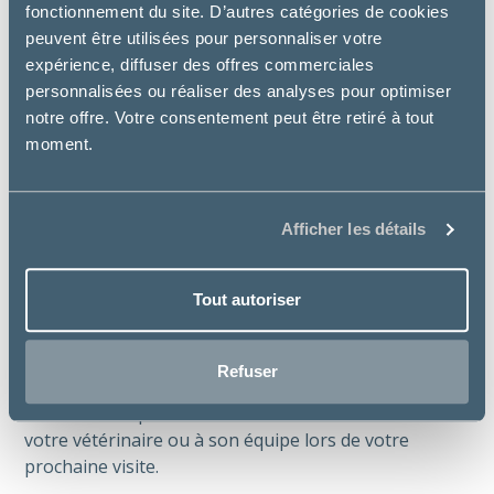
fonctionnement du site. D’autres catégories de cookies
peuvent être utilisées pour personnaliser votre
expérience, diffuser des offres commerciales
personnalisées ou réaliser des analyses pour optimiser
notre offre. Votre consentement peut être retiré à tout
moment.
Parce que bien nourrir son animal ne
Afficher les détails
devrait pas devenir un luxe.
Tout autoriser
Avec Préférence®, votre vétérinaire peut vous
proposer une solution cohérente, accessible et
adaptée à votre compagnon.
Refuser
Besoin d’aide pour choisir ? Demandez conseil à
votre vétérinaire ou à son équipe lors de votre
prochaine visite.