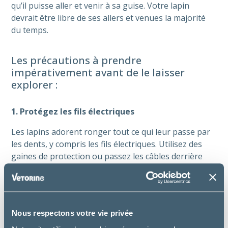
qu’il puisse aller et venir à sa guise. Votre lapin
devrait être libre de ses allers et venues la majorité
du temps.
Les précautions à prendre
impérativement avant de le laisser
explorer :
1. Protégez les fils électriques
Les lapins adorent ronger tout ce qui leur passe par
les dents, y compris les fils électriques. Utilisez des
gaines de protection ou passez les câbles derrière
des meubles lourds pour éviter tout accident.
2. Attention aux plantes d’intérieur
Attention avec certaines plantes qui peuvent être très
Nous respectons votre vie privée
toxiques. Placez-les en hauteur ou retirez-les si vous