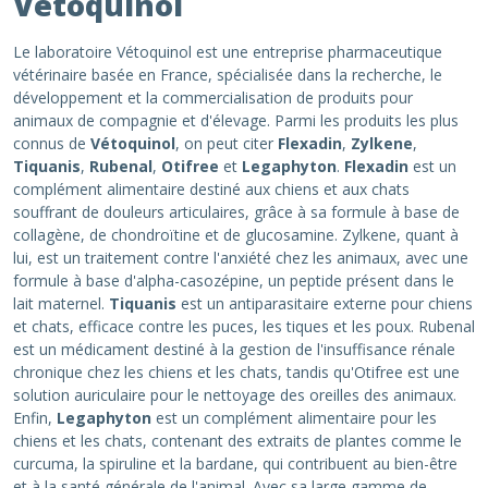
Vétoquinol
Le laboratoire Vétoquinol est une entreprise pharmaceutique
vétérinaire basée en France, spécialisée dans la recherche, le
développement et la commercialisation de produits pour
animaux de compagnie et d'élevage. Parmi les produits les plus
connus de
Vétoquinol
, on peut citer
Flexadin
,
Zylkene
,
Tiquanis
,
Rubenal
,
Otifree
et
Legaphyton
.
Flexadin
est un
complément alimentaire destiné aux chiens et aux chats
souffrant de douleurs articulaires, grâce à sa formule à base de
collagène, de chondroïtine et de glucosamine. Zylkene, quant à
lui, est un traitement contre l'anxiété chez les animaux, avec une
formule à base d'alpha-casozépine, un peptide présent dans le
lait maternel.
Tiquanis
est un antiparasitaire externe pour chiens
et chats, efficace contre les puces, les tiques et les poux. Rubenal
est un médicament destiné à la gestion de l'insuffisance rénale
chronique chez les chiens et les chats, tandis qu'Otifree est une
solution auriculaire pour le nettoyage des oreilles des animaux.
Enfin,
Legaphyton
est un complément alimentaire pour les
chiens et les chats, contenant des extraits de plantes comme le
curcuma, la spiruline et la bardane, qui contribuent au bien-être
et à la santé générale de l'animal. Avec sa large gamme de