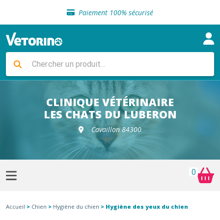
Sélection de croquettes vétérinaire
Paiement 100% sécurisé
Livraison gratuite en clinique vétérinaire
Retour gratuit en clinique
Sélection de croquettes vétérinaire
Paiement 100% sécurisé
Livraison gratuite en clinique vétérinaire
Retour gratuit en clinique
Sélection de croquettes vétérinaire
CLINIQUE VÉTÉRINAIRE
LES CHATS DU LUBERON
Cavaillon 84300
0
Accueil
>
Chien
>
Hygiène du chien
> Hygiène des yeux du chien