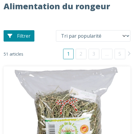
Alimentation du rongeur
Filtrer
1
2
3
…
5
51 articles