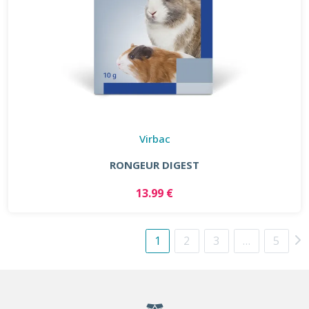
Virbac
RONGEUR DIGEST
13.99 €
1
2
3
…
5