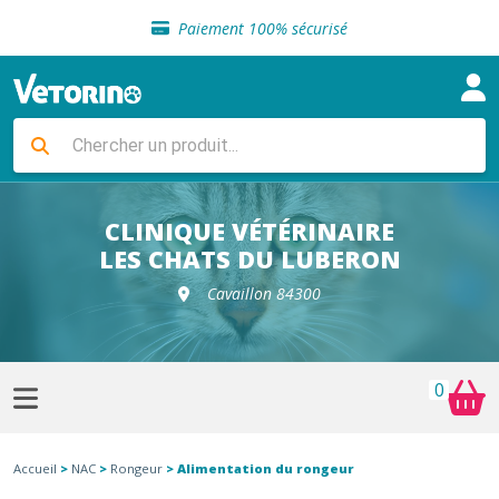
Sélection de croquettes vétérinaire
Paiement 100% sécurisé
Livraison gratuite en clinique vétérinaire
Retour gratuit en clinique
Sélection de croquettes vétérinaire
Paiement 100% sécurisé
Livraison gratuite en clinique vétérinaire
Retour gratuit en clinique
Sélection de croquettes vétérinaire
CLINIQUE VÉTÉRINAIRE
LES CHATS DU LUBERON
Cavaillon 84300
0
Accueil
>
NAC
>
Rongeur
> Alimentation du rongeur