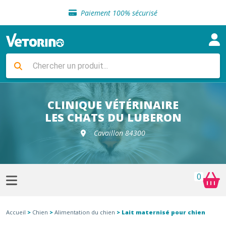
Sélection de croquettes vétérinaire
Paiement 100% sécurisé
Livraison gratuite en clinique vétérinaire
Retour gratuit en clinique
Sélection de croquettes vétérinaire
Paiement 100% sécurisé
Livraison gratuite en clinique vétérinaire
Retour gratuit en clinique
Sélection de croquettes vétérinaire
CLINIQUE VÉTÉRINAIRE
LES CHATS DU LUBERON
Cavaillon 84300
0
Accueil
>
Chien
>
Alimentation du chien
> Lait maternisé pour chien