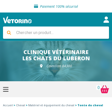
Sélection de croquettes vétérinaire
Paiement 100% sécurisé
Livraison gratuite en clinique vétérinaire
Retour gratuit en clinique
Sélection de croquettes vétérinaire
Paiement 100% sécurisé
Livraison gratuite en clinique vétérinaire
Retour gratuit en clinique
Sélection de croquettes vétérinaire
CLINIQUE VÉTÉRINAIRE
LES CHATS DU LUBERON
Cavaillon 84300
0
Accueil
>
Cheval
>
Matériel et équipement du cheval
> Tonte du cheval