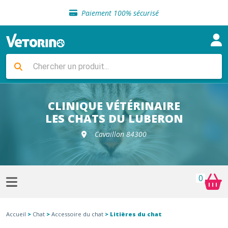
Sélection de croquettes vétérinaire
Paiement 100% sécurisé
Livraison gratuite en clinique vétérinaire
Retour gratuit en clinique
Sélection de croquettes vétérinaire
Paiement 100% sécurisé
Livraison gratuite en clinique vétérinaire
Retour gratuit en clinique
Sélection de croquettes vétérinaire
CLINIQUE VÉTÉRINAIRE
LES CHATS DU LUBERON
Cavaillon 84300
0
Accueil
>
Chat
>
Accessoire du chat
> Litières du chat