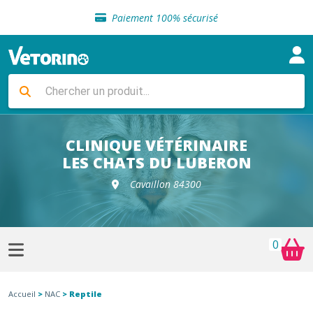
Sélection de croquettes vétérinaire
Paiement 100% sécurisé
Livraison gratuite en clinique vétérinaire
Retour gratuit en clinique
Sélection de croquettes vétérinaire
Paiement 100% sécurisé
Livraison gratuite en clinique vétérinaire
Retour gratuit en clinique
Sélection de croquettes vétérinaire
CLINIQUE VÉTÉRINAIRE
LES CHATS DU LUBERON
Cavaillon 84300
0
Accueil
>
NAC
> Reptile