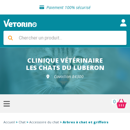
Sélection de croquettes vétérinaire
Paiement 100% sécurisé
Livraison gratuite en clinique vétérinaire
Retour gratuit en clinique
Sélection de croquettes vétérinaire
Paiement 100% sécurisé
Livraison gratuite en clinique vétérinaire
Retour gratuit en clinique
Sélection de croquettes vétérinaire
CLINIQUE VÉTÉRINAIRE
LES CHATS DU LUBERON
Cavaillon 84300
0
Accueil
>
Chat
>
Accessoire du chat
> Arbres à chat et griffoirs