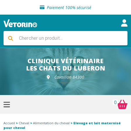
Sélection de croquettes vétérinaire
Paiement 100% sécurisé
Livraison gratuite en clinique vétérinaire
Retour gratuit en clinique
Sélection de croquettes vétérinaire
Paiement 100% sécurisé
Livraison gratuite en clinique vétérinaire
Retour gratuit en clinique
Sélection de croquettes vétérinaire
CLINIQUE VÉTÉRINAIRE
LES CHATS DU LUBERON
Cavaillon 84300
0
Accueil
>
Cheval
>
Alimentation du cheval
> Elevage et lait maternisé
pour cheval