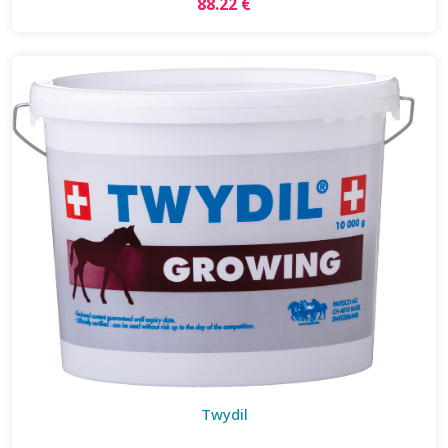
88.22 €
Twydil