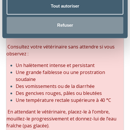
Tout autoriser
Reconnaître un coup de chaleur
Refuser
Un coup de chaleur n’est pas à prendre à la légère,
c’est une urgence vitale.
Consultez votre vétérinaire sans attendre si vous
observez :
Un halètement intense et persistant
Une grande faiblesse ou une prostration
soudaine
Des vomissements ou de la diarrhée
Des gencives rouges, pâles ou bleutées
Une température rectale supérieure à 40 °C
En attendant le vétérinaire, placez-le à l’ombre,
mouillez-le progressivement et donnez-lui de l’eau
fraîche (pas glacée).