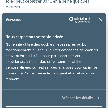
soleil peut dépasser 80 °C en à peine quelques
minutes.
C’est une urgence vitale qui peut arriver très vite. Si
vous ne pouvez pas emmener votre animal avec vous
à votre destination, laissez-le à la maison.
Nous respectons votre vie privée
Rafraîchissez-le avec douceur
Notre site utilise des cookies nécessaires au bon
Mouillez ses pattes, son ventre et ses oreilles avec un
fonctionnement du site. D’autres catégories de cookies
linge humide, ce sont les zones où la chaleur se
peuvent être utilisées pour personnaliser votre
dissipe le mieux.
expérience, diffuser des offres commerciales
personnalisées ou réaliser des analyses pour optimiser
Évitez de le plonger directement dans l’eau froide
notre offre. Votre consentement peut être retiré à tout
pour ne pas provoquer de choc thermique.
moment.
Un brumisateur léger peut aussi aider.
Afficher les détails