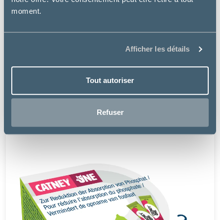
moment.
Afficher les détails
Dechra
Tout autoriser
REDONYL ULTRA CT CN BTE 60 CAPSULES.
23.49 €
Refuser