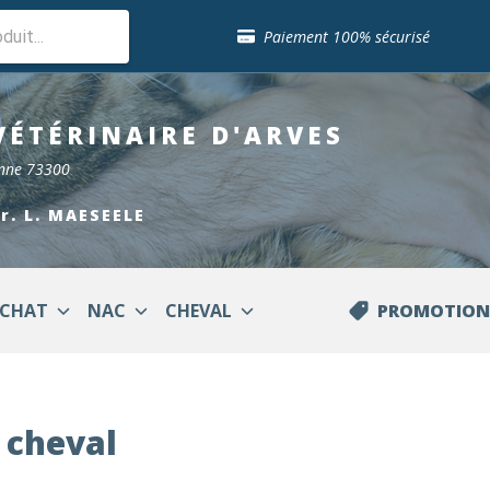
Sélection de croquettes vétérinaire
Paiement 100% sécurisé
Livraison gratuite en clinique vétérinaire
Retour gratuit en clinique
Sélection de croquettes vétérinaire
VÉTÉRINAIRE
D'ARVES
Paiement 100% sécurisé
Livraison gratuite en clinique vétérinaire
enne 73300
Retour gratuit en clinique
Sélection de croquettes vétérinaire
Dr. L. MAESEELE
CHAT
NAC
CHEVAL
PROMOTION
 cheval