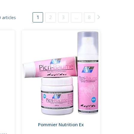
1
2
3
…
8
 articles
Pommier Nutrition Ex