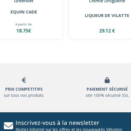
Greenvet
Chimie Droguerie
EQUIN CADE
LIQUEUR DE VILATTE
à partir de
18.75€
29.12 €
PRIX COMPETITIFS
PAIEMENT SÉCURISÉ
sur tous vos produits
site 100% sécurisé SSL
Inscrivez-vous à la newsletter
Restez informé sur les offres et les nouveautés Vétorino