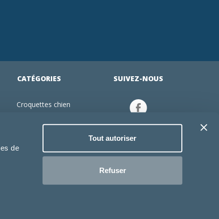
CATÉGORIES
SUIVEZ-NOUS
Croquettes chien
tion
Croquettes chiot
Jouets chien
Tout autoriser
an
Gamelles chien
ies de
Produits vétérinaire chien
Croquettes chat
Refuser
Croquettes chaton
Jouets chat