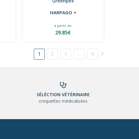
Greenpex
HARPAGO +
à partir de
29.85€
1
2
3
…
8
SÉLÉCTION VÉTÉRINAIRE
croquettes médicalisées