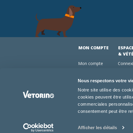
MON COMPTE
ESPAC
& VÉT
Mon compte
Connexi
Mes commandes
Comman
Mes abonnements
Abonne
Nous respectons votre vi
Boutique
Devenir
Notre site utilise des coo
Conseils vétos
cookies peuvent être utili
FAQ
commerciales personnalisée
consentement peut être re
Afficher les détails