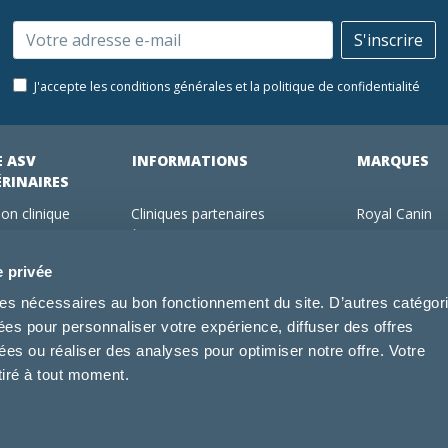
Email
S'inscrire
J'accepte les conditions générales et la politique de confidentialité
E ASV
INFORMATIONS
MARQUES
ÉRINAIRES
on clinique
Cliniques partenaires
Royal Canin
des clients
À propos de nous
Hill's pet Nutri
ments
Offres pour les vétérinaires
Virbac
e privée
 adhérent Vétorino
Mentions légales
Purina Pro Pl
kies nécessaires au bon fonctionnement du site. D’autres catégor
Utilisation des cookies
Specific
sées pour personnaliser votre expérience, diffuser des offres
Conditions générales d'utilisation
Dechra
s ou réaliser des analyses pour optimiser notre offre. Votre
Tonivet
tiré à tout moment.