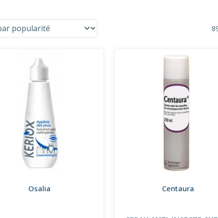
89
Osalia
Centaura