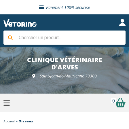
Sélection de croquettes vétérinaire
Paiement 100% sécurisé
Livraison gratuite en clinique vétérinaire
Retour gratuit en clinique
Sélection de croquettes vétérinaire
Paiement 100% sécurisé
Livraison gratuite en clinique vétérinaire
Retour gratuit en clinique
Sélection de croquettes vétérinaire
CLINIQUE VÉTÉRINAIRE
D'ARVES
Saint-Jean-de-Maurienne 73300
0
Accueil
> Oiseaux