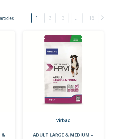
1
2
3
…
16
articles
Virbac
 &
ADULT LARGE & MEDIUM –