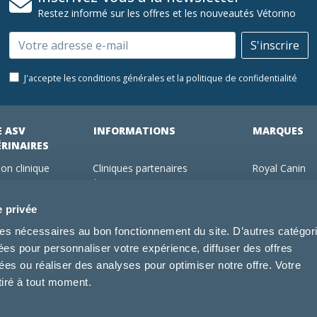
Restez informé sur les offres et les nouveautés Vétorino
Email
S'inscrire
J'accepte les conditions générales et la politique de confidentialité
E ASV
INFORMATIONS
MARQUES
ÉRINAIRES
on clinique
Cliniques partenaires
Royal Canin
des clients
À propos de nous
Hill's pet Nutri
ments
Offres pour les vétérinaires
Virbac
e privée
 adhérent Vétorino
Mentions légales
Purina Pro Pl
kies nécessaires au bon fonctionnement du site. D’autres catégor
Utilisation des cookies
Specific
sées pour personnaliser votre expérience, diffuser des offres
Conditions générales d'utilisation
Dechra
s ou réaliser des analyses pour optimiser notre offre. Votre
Tonivet
tiré à tout moment.