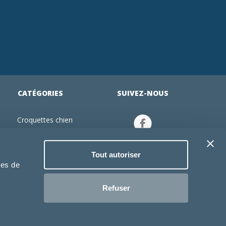
CATÉGORIES
SUIVEZ-NOUS
Croquettes chien
tion
Croquettes chiot
Jouets chien
Tout autoriser
an
Gamelles chien
ies de
Produits vétérinaire chien
Croquettes chat
Refuser
Croquettes chaton
Jouets chat