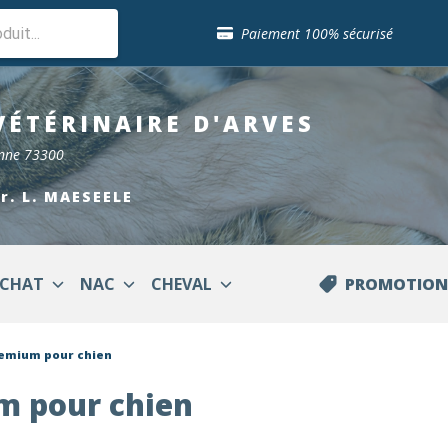
Sélection de croquettes vétérinaire
Paiement 100% sécurisé
Livraison gratuite en clinique vétérinaire
Retour gratuit en clinique
Sélection de croquettes vétérinaire
VÉTÉRINAIRE
D'ARVES
Paiement 100% sécurisé
Livraison gratuite en clinique vétérinaire
enne 73300
Retour gratuit en clinique
Sélection de croquettes vétérinaire
Dr. L. MAESEELE
CHAT
NAC
CHEVAL
PROMOTION
remium pour chien
m pour chien