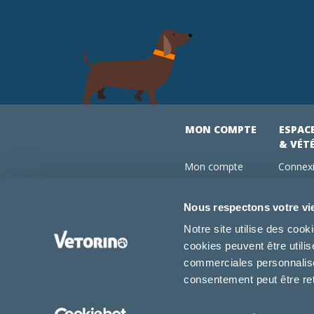
MON COMPTE
ESPAC
& VÉT
Mon compte
Connexi
Mes commandes
Comman
Mes abonnements
Abonne
Nous respectons votre vi
Boutique
Devenir
Notre site utilise des coo
Conseils vétos
cookies peuvent être utili
FAQ
commerciales personnalisée
consentement peut être re