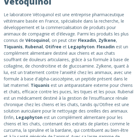
Vétoquinol
Le laboratoire Vétoquinol est une entreprise pharmaceutique
vétérinaire basée en France, spécialisée dans la recherche, le
développement et la commercialisation de produits pour
animaux de compagnie et d'élevage. Parmi les produits les plus
connus de
Vétoquinol
, on peut citer
Flexadin
,
Zylkene
,
Tiquanis
,
Rubenal
,
Otifree
et
Legaphyton
.
Flexadin
est un
complément alimentaire destiné aux chiens et aux chats
souffrant de douleurs articulaires, grâce à sa formule à base de
collagène, de chondroïtine et de glucosamine. Zylkene, quant à
lui, est un traitement contre l'anxiété chez les animaux, avec une
formule à base d'alpha-casozépine, un peptide présent dans le
lait maternel.
Tiquanis
est un antiparasitaire externe pour chiens
et chats, efficace contre les puces, les tiques et les poux. Rubenal
est un médicament destiné à la gestion de l'insuffisance rénale
chronique chez les chiens et les chats, tandis qu'Otifree est une
solution auriculaire pour le nettoyage des oreilles des animaux.
Enfin,
Legaphyton
est un complément alimentaire pour les
chiens et les chats, contenant des extraits de plantes comme le
curcuma, la spiruline et la bardane, qui contribuent au bien-être
et à la santé générale de l'animal. Avec sa large gamme de