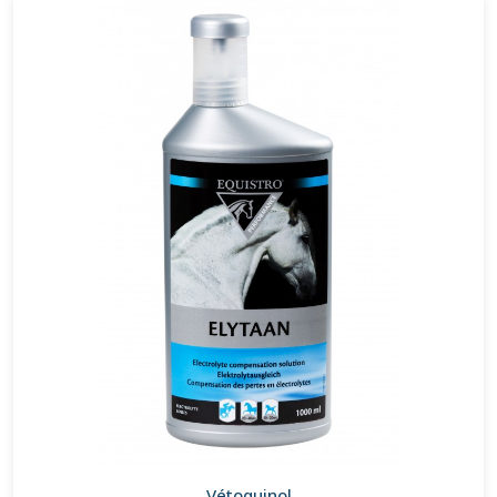
Vétoquinol