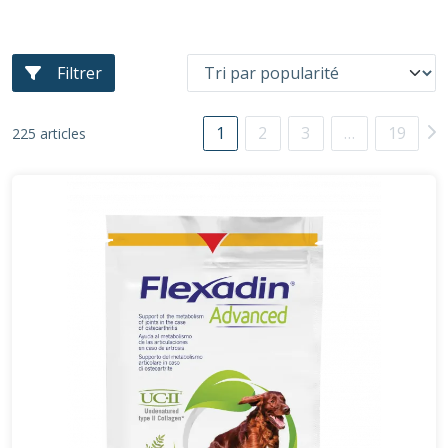
Filtrer
1
2
3
…
19
225 articles