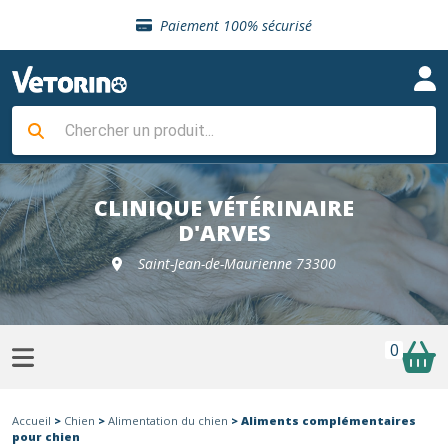
Sélection de croquettes vétérinaire
Paiement 100% sécurisé
Livraison gratuite en clinique vétérinaire
Retour gratuit en clinique
Sélection de croquettes vétérinaire
Paiement 100% sécurisé
Livraison gratuite en clinique vétérinaire
Retour gratuit en clinique
Sélection de croquettes vétérinaire
CLINIQUE VÉTÉRINAIRE
D'ARVES
Saint-Jean-de-Maurienne 73300
0
Accueil
>
Chien
>
Alimentation du chien
> Aliments complémentaires
pour chien