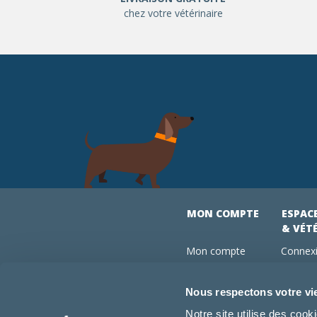
chez votre vétérinaire
MON COMPTE
ESPAC
& VÉT
Mon compte
Connexi
Mes commandes
Comman
Mes abonnements
Abonne
Nous respectons votre vi
Boutique
Devenir
Notre site utilise des coo