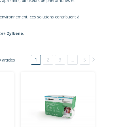
s apaisants, diffuseurs de phéromones et
’environnement, ces solutions contribuent à
core
Zylkene
.
1
2
3
…
5
 articles