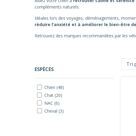
Aidez votre chien à
retrouver calme et sérénité
compléments naturels.
Idéales lors des voyages, déménagements, moments d
réduire l’anxiété et à améliorer le bien-être
Retrouvez des marques recommandées par les vétér
ESPÈCES
Chien (48)
Chat (20)
NAC (6)
Cheval (3)