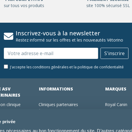
sur tous vos produits
site 100% sécurisé SSL
Inscrivez-vous à la newsletter
Restez informé sur les offres et les nouveautés Vétorino
Email
S'inscrire
J'accepte les conditions générales et la politique de confidentialité
E ASV
INFORMATIONS
MARQUES
ÉRINAIRES
on clinique
Cliniques partenaires
Royal Canin
des clients
À propos de nous
Hill's pet Nutri
ments
Offres pour les vétérinaires
Virbac
e privée
 adhérent Vétorino
Mentions légales
Purina Pro Pl
kies nécessaires au bon fonctionnement du site. D’autres catégor