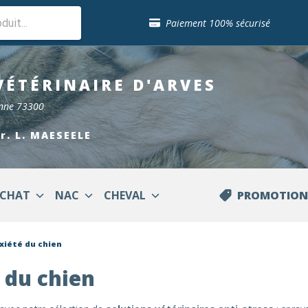
Sélection de croquettes vétérinaire
Paiement 100% sécurisé
Livraison gratuite en clinique vétérinaire
Retour gratuit en clinique
Sélection de croquettes vétérinaire
VÉTÉRINAIRE
D'ARVES
Paiement 100% sécurisé
Livraison gratuite en clinique vétérinaire
enne 73300
Retour gratuit en clinique
Sélection de croquettes vétérinaire
Dr. L. MAESEELE
CHAT
NAC
CHEVAL
PROMOTION
xiété du chien
é du chien