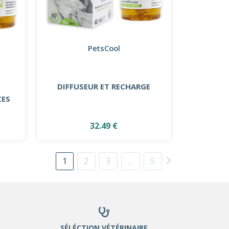
PetsCool
DIFFUSEUR ET RECHARGE
CES
32.49 €
1
2
3
…
5
SÉLÉCTION VÉTÉRINAIRE