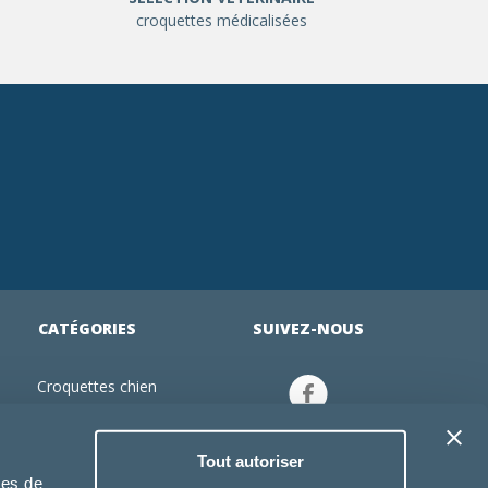
croquettes médicalisées
CATÉGORIES
SUIVEZ-NOUS
Croquettes chien
tion
Croquettes chiot
Jouets chien
Tout autoriser
an
Gamelles chien
ies de