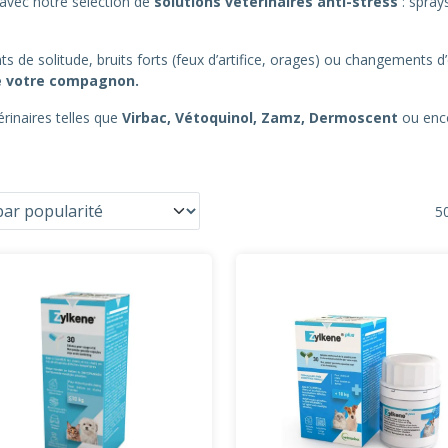
avec notre sélection de
solutions vétérinaires anti-stress
: spray
e solitude, bruits forts (feux d’artifice, orages) ou changements d
 de votre compagnon.
inaires telles que
Virbac, Vétoquinol, Zamz, Dermoscent
ou en
50