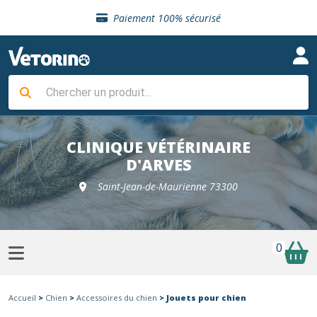
Sélection de croquettes vétérinaire
Paiement 100% sécurisé
Livraison gratuite en clinique vétérinaire
Retour gratuit en clinique
Sélection de croquettes vétérinaire
Paiement 100% sécurisé
Livraison gratuite en clinique vétérinaire
Retour gratuit en clinique
Sélection de croquettes vétérinaire
CLINIQUE VÉTÉRINAIRE
D'ARVES
Saint-Jean-de-Maurienne 73300
0
Accueil
>
Chien
>
Accessoires du chien
> Jouets pour chien