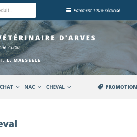
Sélection de croquettes vétérinaire
Paiement 100% sécurisé
Livraison gratuite en clinique vétérinaire
Retour gratuit en clinique
Sélection de croquettes vétérinaire
VÉTÉRINAIRE
D'ARVES
Paiement 100% sécurisé
Livraison gratuite en clinique vétérinaire
enne 73300
Retour gratuit en clinique
Sélection de croquettes vétérinaire
Dr. L. MAESEELE
CHAT
NAC
CHEVAL
PROMOTION
eval