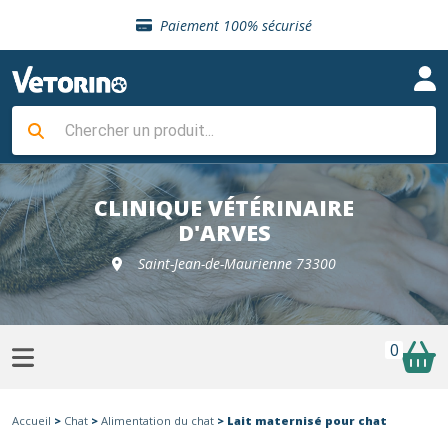
Sélection de croquettes vétérinaire
Paiement 100% sécurisé
Livraison gratuite en clinique vétérinaire
Retour gratuit en clinique
Sélection de croquettes vétérinaire
Paiement 100% sécurisé
Livraison gratuite en clinique vétérinaire
Retour gratuit en clinique
Sélection de croquettes vétérinaire
CLINIQUE VÉTÉRINAIRE
D'ARVES
Saint-Jean-de-Maurienne 73300
0
Accueil
>
Chat
>
Alimentation du chat
> Lait maternisé pour chat