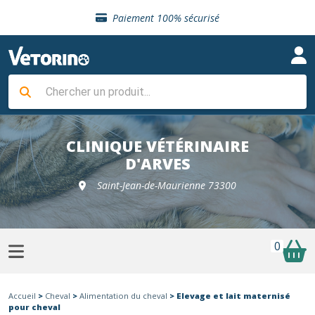
Sélection de croquettes vétérinaire
Paiement 100% sécurisé
Livraison gratuite en clinique vétérinaire
Retour gratuit en clinique
Sélection de croquettes vétérinaire
Paiement 100% sécurisé
Livraison gratuite en clinique vétérinaire
Retour gratuit en clinique
Sélection de croquettes vétérinaire
CLINIQUE VÉTÉRINAIRE
D'ARVES
Saint-Jean-de-Maurienne 73300
0
Accueil
>
Cheval
>
Alimentation du cheval
> Elevage et lait maternisé
pour cheval