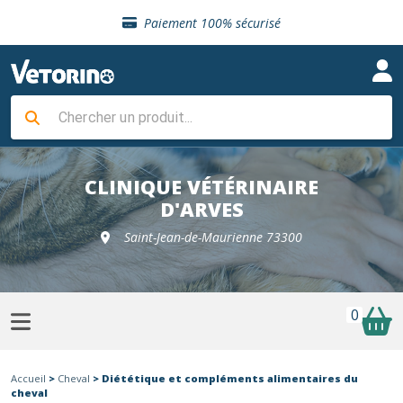
Sélection de croquettes vétérinaire
Paiement 100% sécurisé
Livraison gratuite en clinique vétérinaire
Retour gratuit en clinique
Sélection de croquettes vétérinaire
Paiement 100% sécurisé
Livraison gratuite en clinique vétérinaire
Retour gratuit en clinique
Sélection de croquettes vétérinaire
CLINIQUE VÉTÉRINAIRE
D'ARVES
Saint-Jean-de-Maurienne 73300
0
Accueil
>
Cheval
> Diététique et compléments alimentaires du
cheval