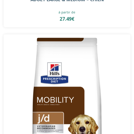
à partir de
27.49€