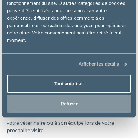
fonctionnement du site. D’autres catégories de cookies
peuvent être utilisées pour personnaliser votre
expérience, diffuser des offres commerciales
personnalisées ou réaliser des analyses pour optimiser
notre offre. Votre consentement peut être retiré à tout
moment.
Parce que bien nourrir son animal ne
Afficher les détails
devrait pas devenir un luxe.
Tout autoriser
Avec Préférence®, votre vétérinaire peut vous
proposer une solution cohérente, accessible et
adaptée à votre compagnon.
Refuser
Besoin d’aide pour choisir ? Demandez conseil à
votre vétérinaire ou à son équipe lors de votre
prochaine visite.