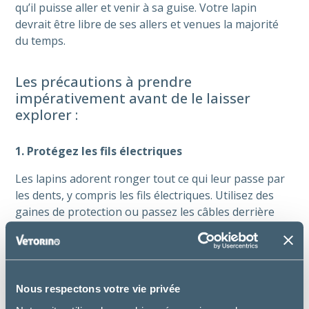
qu’il puisse aller et venir à sa guise. Votre lapin
devrait être libre de ses allers et venues la majorité
du temps.
Les précautions à prendre
impérativement avant de le laisser
explorer :
1. Protégez les fils électriques
Les lapins adorent ronger tout ce qui leur passe par
les dents, y compris les fils électriques. Utilisez des
gaines de protection ou passez les câbles derrière
des meubles lourds pour éviter tout accident.
2. Attention aux plantes d’intérieur
Attention avec certaines plantes qui peuvent être très
Nous respectons votre vie privée
toxiques. Placez-les en hauteur ou retirez-les si vous