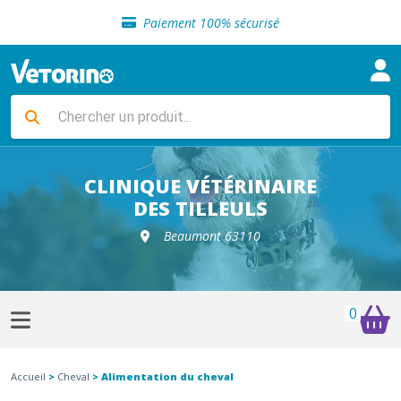
Sélection de croquettes vétérinaire
Paiement 100% sécurisé
Livraison gratuite en clinique vétérinaire
Retour gratuit en clinique
Sélection de croquettes vétérinaire
Paiement 100% sécurisé
Livraison gratuite en clinique vétérinaire
Retour gratuit en clinique
Sélection de croquettes vétérinaire
CLINIQUE VÉTÉRINAIRE
DES TILLEULS
Beaumont 63110
0
Accueil
>
Cheval
> Alimentation du cheval