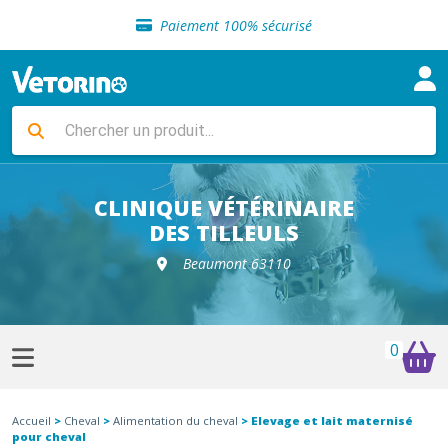
Sélection de croquettes vétérinaire
Paiement 100% sécurisé
Livraison gratuite en clinique vétérinaire
Retour gratuit en clinique
Sélection de croquettes vétérinaire
Paiement 100% sécurisé
Livraison gratuite en clinique vétérinaire
Retour gratuit en clinique
Sélection de croquettes vétérinaire
CLINIQUE VÉTÉRINAIRE
DES TILLEULS
Beaumont 63110
0
Accueil
>
Cheval
>
Alimentation du cheval
> Elevage et lait maternisé
pour cheval