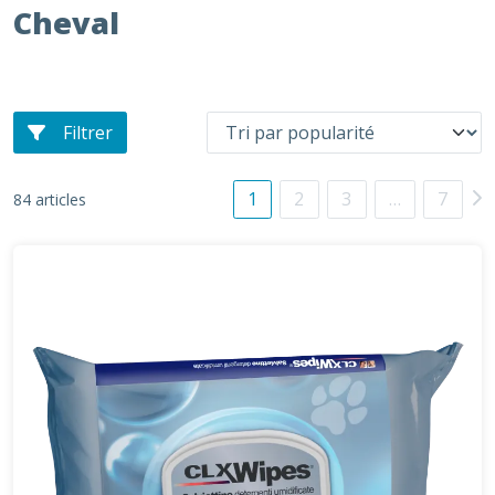
Cheval
Filtrer
1
2
3
…
7
84 articles