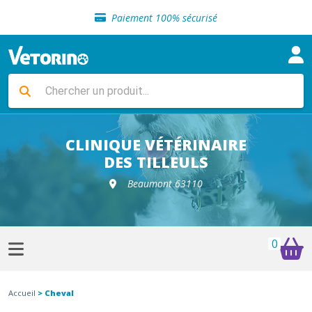
Sélection de croquettes vétérinaire
Paiement 100% sécurisé
Livraison gratuite en clinique vétérinaire
Retour gratuit en clinique
Sélection de croquettes vétérinaire
Paiement 100% sécurisé
Livraison gratuite en clinique vétérinaire
Retour gratuit en clinique
Sélection de croquettes vétérinaire
CLINIQUE VÉTÉRINAIRE
DES TILLEULS
Beaumont 63110
0
Accueil
> Cheval