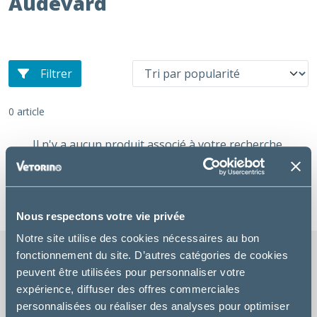
Audevard
Filtrer
0 article
Il n'y a aucun produit associé à votre recherche.
Réinitialiser les filtres
Nous respectons votre vie privée
Notre site utilise des cookies nécessaires au bon
fonctionnement du site. D’autres catégories de cookies
peuvent être utilisées pour personnaliser votre
expérience, diffuser des offres commerciales
LIVRAISON GRATUITE
personnalisées ou réaliser des analyses pour optimiser
chez votre vétérinaire