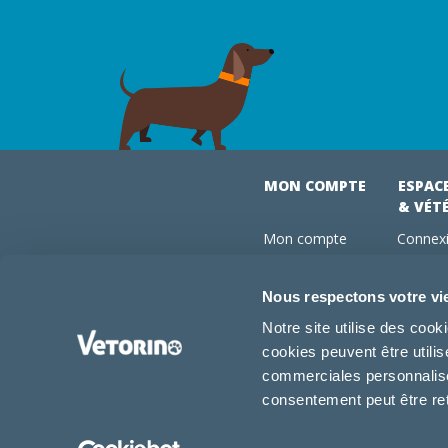
MON COMPTE
ESPAC
& VÉT
Mon compte
Connexi
Mes commandes
Comman
Mes abonnements
Abonne
Nous respectons votre vi
Boutique
Devenir
Notre site utilise des coo
Conseils vétos
cookies peuvent être utili
FAQ
commerciales personnalisée
consentement peut être re