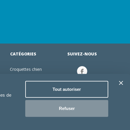
CATÉGORIES
SUIVEZ-NOUS
Croquettes chien
tion
Croquettes chiot
Jouets chien
Tout autoriser
an
Gamelles chien
ies de
Produits vétérinaire chien
Croquettes chat
Refuser
Croquettes chaton
Jouets chat