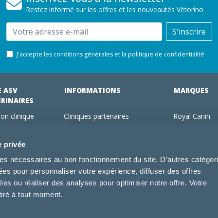
Restez informé sur les offres et les nouveautés Vétorino
Email
S'inscrire
J'accepte les conditions générales et la politique de confidentialité
E ASV
INFORMATIONS
MARQUES
ÉRINAIRES
on clinique
Cliniques partenaires
Royal Canin
des clients
À propos de nous
Hill's pet Nutri
ments
Offres pour les vétérinaires
Virbac
e privée
 adhérent Vétorino
Mentions légales
Purina Pro Pl
kies nécessaires au bon fonctionnement du site. D’autres catégor
Utilisation des cookies
Specific
sées pour personnaliser votre expérience, diffuser des offres
Conditions générales d'utilisation
Dechra
s ou réaliser des analyses pour optimiser notre offre. Votre
Tonivet
tiré à tout moment.