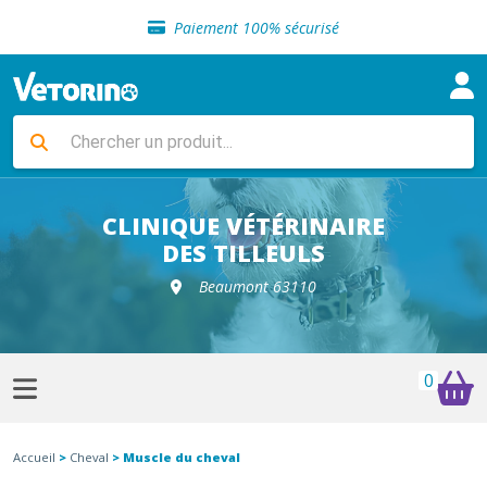
Sélection de croquettes vétérinaire
Paiement 100% sécurisé
Livraison gratuite en clinique vétérinaire
Retour gratuit en clinique
Sélection de croquettes vétérinaire
Paiement 100% sécurisé
Livraison gratuite en clinique vétérinaire
Retour gratuit en clinique
Sélection de croquettes vétérinaire
CLINIQUE VÉTÉRINAIRE
DES TILLEULS
Beaumont 63110
0
Accueil
>
Cheval
> Muscle du cheval