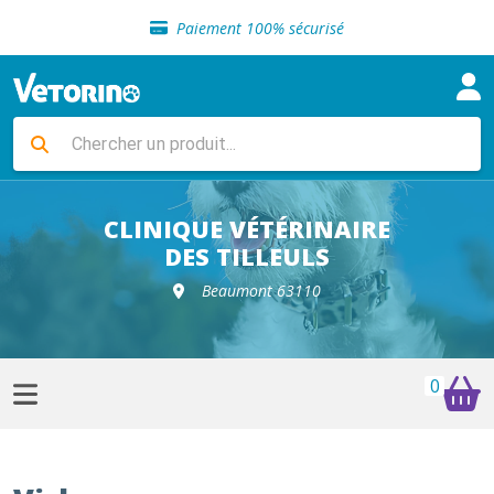
Sélection de croquettes vétérinaire
Paiement 100% sécurisé
Livraison gratuite en clinique vétérinaire
Retour gratuit en clinique
Sélection de croquettes vétérinaire
Paiement 100% sécurisé
Livraison gratuite en clinique vétérinaire
Retour gratuit en clinique
Sélection de croquettes vétérinaire
CLINIQUE VÉTÉRINAIRE
DES TILLEULS
Beaumont 63110
0